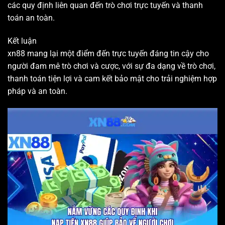
các quy định liên quan đến trò chơi trực tuyến và thanh
toán an toàn.
Kết luận
xn88 mang lại một điểm đến trực tuyến đáng tin cậy cho
người đam mê trò chơi và cược, với sự đa dạng về trò chơi,
thanh toán tiện lợi và cam kết bảo mật cho trải nghiệm hợp
pháp và an toàn.