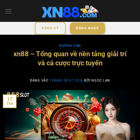
Bỏ
qua
nội
dung
ĐĂNG KÝ
ĐĂNG NHẬP
HƯỚNG DẪN
xn88 – Tổng quan về nền tảng giải trí
và cá cược trực tuyến
ĐĂNG VÀO
THÁNG 08 07, 2026
BỞI
NGỌC LAN
17
Th9