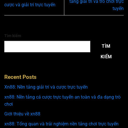
tảng giải trí và trò chơi trực
cược và giải trí trực tuyến
tuyến
Tìm kiếm
TÌM
KIẾM
Recent Posts
Xn88: Nền tảng giải trí và cược trực tuyến
xn88: Nền tảng cá cược trực tuyến an toàn và đa dạng trò
chơi
Giới thiệu về xn88
xn88: Tổng quan và trải nghiệm nền tảng chơi trực tuyến