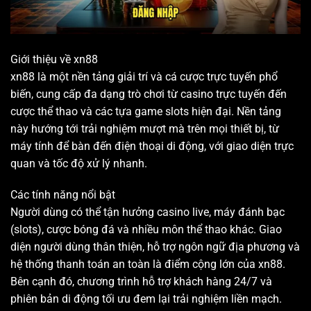
Giới thiệu về xn88
xn88 là một nền tảng giải trí và cá cược trực tuyến phổ
biến, cung cấp đa dạng trò chơi từ casino trực tuyến đến
cược thể thao và các tựa game slots hiện đại. Nền tảng
này hướng tới trải nghiệm mượt mà trên mọi thiết bị, từ
máy tính để bàn đến điện thoại di động, với giao diện trực
quan và tốc độ xử lý nhanh.
Các tính năng nổi bật
Người dùng có thể tận hưởng casino live, máy đánh bạc
(slots), cược bóng đá và nhiều môn thể thao khác. Giao
diện người dùng thân thiện, hỗ trợ ngôn ngữ địa phương và
hệ thống thanh toán an toàn là điểm cộng lớn của xn88.
Bên cạnh đó, chương trình hỗ trợ khách hàng 24/7 và
phiên bản di động tối ưu đem lại trải nghiệm liền mạch.