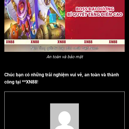
An toàn và bảo mật
Chúc bạn có những trải nghiệm vui vẻ, an toàn và thành
công tại **XN88
!