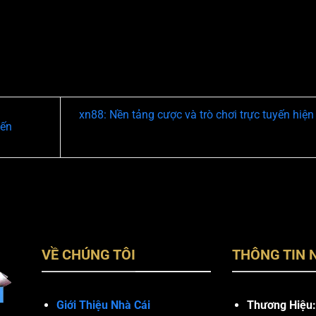
xn88: Nền tảng cược và trò chơi trực tuyến hiện
iến
VỀ CHÚNG TÔI
THÔNG TIN 
Giới Thiệu Nhà Cái
Thương Hiệu