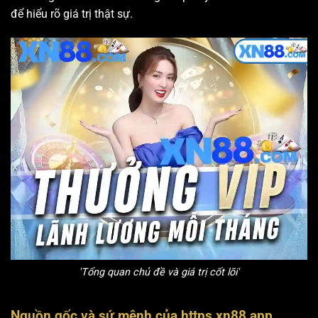
để hiểu rõ giá trị thật sự.
'Tổng quan chủ đề và giá trị cốt lõi'
Nguồn gốc và sứ mệnh của https xn88 app