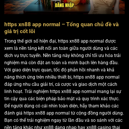
https xn88 app normal – Tổng quan chủ đề và
giá trị cốt lõi
Trong thế giới số hiện đại, https xn88 app normal được
xem là nền tảng kết nối an toàn giữa người dùng và các
dịch vụ trực tuyến. Nền tảng này không chỉ tối ưu hóa trải
nghiệm mà còn đặt an toàn và minh bạch lên hàng đầu.
Với giao diện trực quan, tốc độ phản hồi nhanh và khả
năng thích ứng trên nhiều thiết bị, https xn88 app normal
đáp ứng nhu cầu giải trí, cá cược và giao dịch một cách
linh hoạt. Trải nghiệm https xn88 app normal mang lại sự
tin cậy qua các biện pháp bảo mật và quy trình xác thực.
Để người dùng có cái nhìn toàn diện, hãy tham khảo các
đánh giá https xn88 app normal từ cộng đồng người dùng.
Bạn có thể trải nghiệm ngay từ lần đầu và so sánh với các
nền tảng khác như xn88 dang nhap hay xn88 casino thai