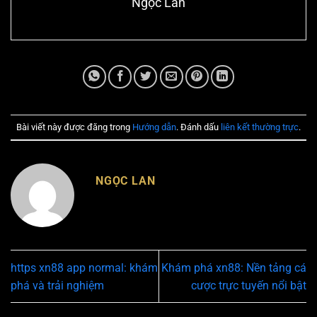
Ngọc Lan
Bài viết này được đăng trong
Hướng dẫn
. Đánh dấu
liên kết thường trực
.
NGỌC LAN
https xn88 app normal: khám
Khám phá xn88: Nền tảng cá
phá và trải nghiệm
cược trực tuyến nổi bật