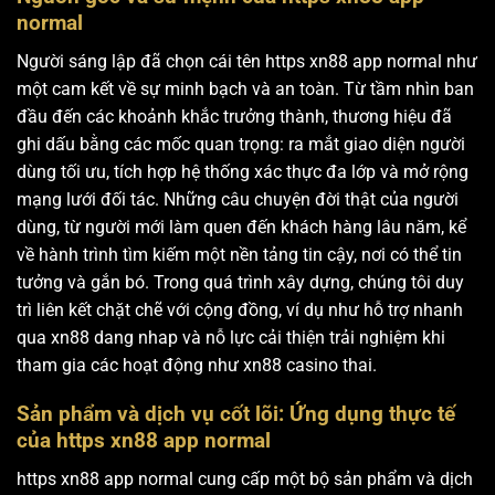
normal
Người sáng lập đã chọn cái tên https xn88 app normal như
một cam kết về sự minh bạch và an toàn. Từ tầm nhìn ban
đầu đến các khoảnh khắc trưởng thành, thương hiệu đã
ghi dấu bằng các mốc quan trọng: ra mắt giao diện người
dùng tối ưu, tích hợp hệ thống xác thực đa lớp và mở rộng
mạng lưới đối tác. Những câu chuyện đời thật của người
dùng, từ người mới làm quen đến khách hàng lâu năm, kể
về hành trình tìm kiếm một nền tảng tin cậy, nơi có thể tin
tưởng và gắn bó. Trong quá trình xây dựng, chúng tôi duy
trì liên kết chặt chẽ với cộng đồng, ví dụ như hỗ trợ nhanh
qua xn88 dang nhap và nỗ lực cải thiện trải nghiệm khi
tham gia các hoạt động như xn88 casino thai.
Sản phẩm và dịch vụ cốt lõi: Ứng dụng thực tế
của https xn88 app normal
https xn88 app normal cung cấp một bộ sản phẩm và dịch