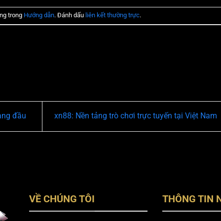
ăng trong
Hướng dẫn
. Đánh dấu
liên kết thường trực
.
hàng đầu
xn88: Nền tảng trò chơi trực tuyến tại Việt Nam
VỀ CHÚNG TÔI
THÔNG TIN 