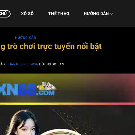
CHỦ
XỔ SỐ
THỂ THAO
HƯỚNG DẪN
HƯỚNG DẪN
g trò chơi trực tuyến nổi bật
VÀO
THÁNG 08 08, 2026
BỞI
NGỌC LAN