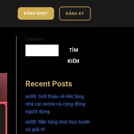
ĐĂNG NHẬP
ĐĂNG KÝ
Tìm kiếm
TÌM
KIẾM
Recent Posts
xn88: Giới thiệu về nền tảng
nhà cái online và cộng đồng
người dùng
xn88: Nền tảng chơi trực tuyến
và giải trí