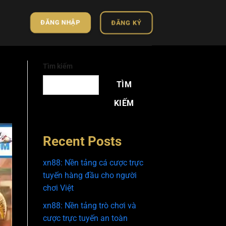
ĐĂNG NHẬP
ĐĂNG KÝ
Tìm kiếm
TÌM
KIẾM
Recent Posts
xn88: Nền tảng cá cược trực
tuyến hàng đầu cho người
chơi Việt
xn88: Nền tảng trò chơi và
cược trực tuyến an toàn