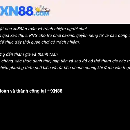
bật của xn88
An toàn và trách nhiệm người chơi
 qua xác thực, RNG cho trò chơi casino, quyền riêng tư và các công 
 để thúc đẩy thói quen chơi có trách nhiệm.
ng dẫn tham gia và thanh toán
chóng, xác thực danh tính, nạp tiền và sau đó có thể tham gia các t
nhiều phương thức phổ biến và rút tiền nhanh chóng khi được xác thự
 toàn và thành công tại **XN88
!