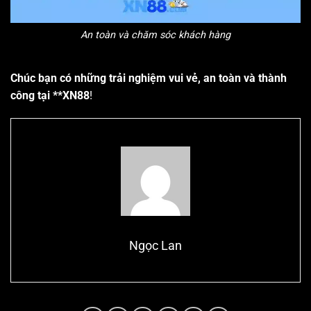
An toàn và chăm sóc khách hàng
Chúc bạn có những trải nghiệm vui vẻ, an toàn và thành
công tại **XN88
!
Ngọc Lan