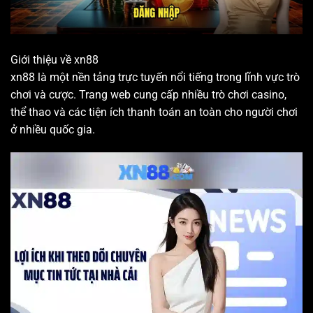
Giới thiệu về xn88
xn88 là một nền tảng trực tuyến nổi tiếng trong lĩnh vực trò
chơi và cược. Trang web cung cấp nhiều trò chơi casino,
thể thao và các tiện ích thanh toán an toàn cho người chơi
ở nhiều quốc gia.