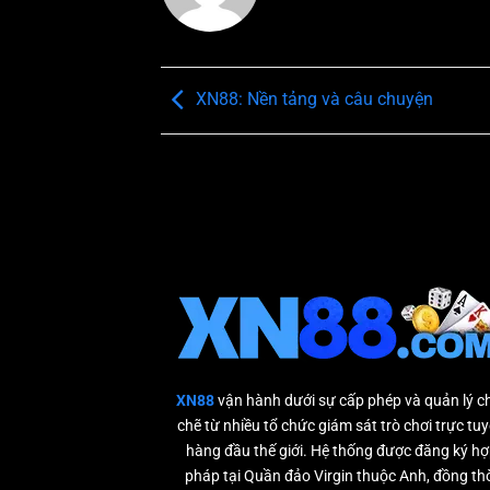
XN88: Nền tảng và câu chuyện
XN88
vận hành dưới sự cấp phép và quản lý c
chẽ từ nhiều tổ chức giám sát trò chơi trực tu
hàng đầu thế giới. Hệ thống được đăng ký h
pháp tại Quần đảo Virgin thuộc Anh, đồng th