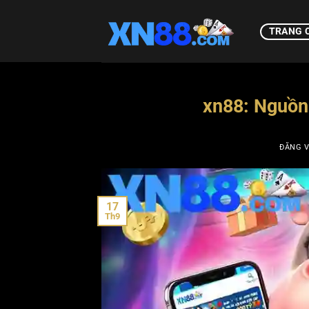
Bỏ
qua
TRANG 
nội
dung
xn88: Nguồn 
ĐĂNG 
17
Th9