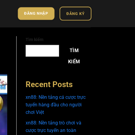
ĐĂNG NHẬP
ĐĂNG KÝ
Tìm kiếm
TÌM
KIẾM
Recent Posts
xn88: Nền tảng cá cược trực
tuyến hàng đầu cho người
chơi Việt
xn88: Nền tảng trò chơi và
cược trực tuyến an toàn