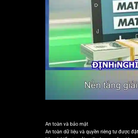
An toàn và bảo mật
An toàn dữ liệu và quyền riêng tư được đặ