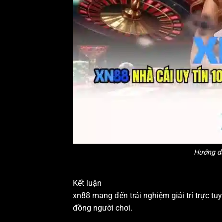
Hướng dẫ
Kết luận
xn88 mang đến trải nghiệm giải trí trực t
đồng người chơi.