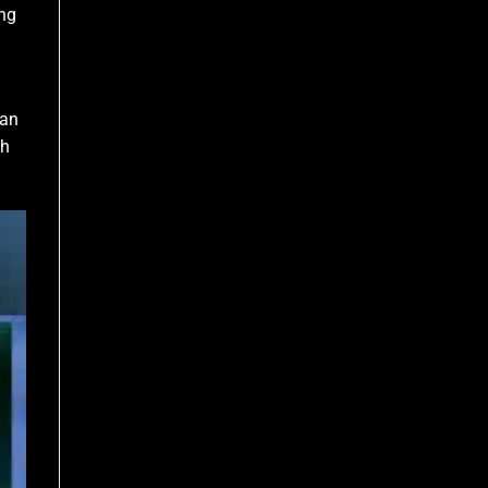
ang
 an
nh