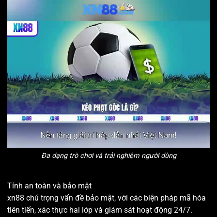
Đa dạng trò chơi và trải nghiệm người dùng
Tính an toàn và bảo mật
xn88 chú trọng vấn đề bảo mật, với các biện pháp mã hóa
tiên tiến, xác thực hai lớp và giám sát hoạt động 24/7.