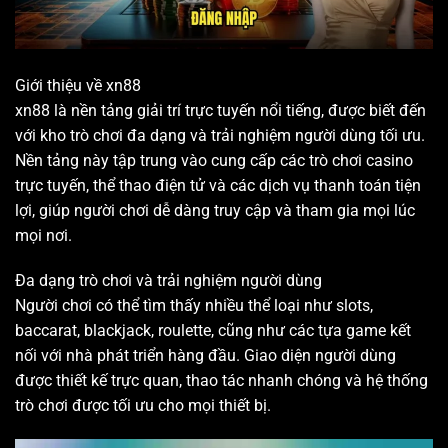
Giới thiệu về xn88
xn88 là nền tảng giải trí trực tuyến nổi tiếng, được biết đến
với kho trò chơi đa dạng và trải nghiệm người dùng tối ưu.
Nền tảng này tập trung vào cung cấp các trò chơi casino
trực tuyến, thể thao điện tử và các dịch vụ thanh toán tiện
lợi, giúp người chơi dễ dàng truy cập và tham gia mọi lúc
mọi nơi.
Đa dạng trò chơi và trải nghiệm người dùng
Người chơi có thể tìm thấy nhiều thể loại như slots,
baccarat, blackjack, roulette, cũng như các tựa game kết
nối với nhà phát triển hàng đầu. Giao diện người dùng
được thiết kế trực quan, thao tác nhanh chóng và hệ thống
trò chơi được tối ưu cho mọi thiết bị.