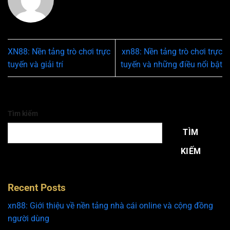
XN88: Nền tảng trò chơi trực
xn88: Nền tảng trò chơi trực
tuyến và giải trí
tuyến và những điều nổi bật
Tìm kiếm
TÌM
KIẾM
Recent Posts
xn88: Giới thiệu về nền tảng nhà cái online và cộng đồng
người dùng