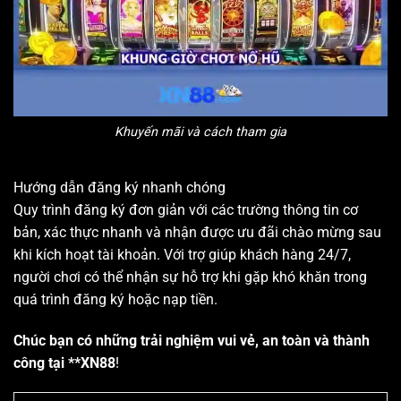
Khuyến mãi và cách tham gia
Hướng dẫn đăng ký nhanh chóng
Quy trình đăng ký đơn giản với các trường thông tin cơ
bản, xác thực nhanh và nhận được ưu đãi chào mừng sau
khi kích hoạt tài khoản. Với trợ giúp khách hàng 24/7,
người chơi có thể nhận sự hỗ trợ khi gặp khó khăn trong
quá trình đăng ký hoặc nạp tiền.
Chúc bạn có những trải nghiệm vui vẻ, an toàn và thành
công tại **XN88
!