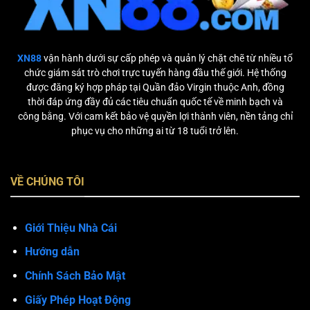
XN88
vận hành dưới sự cấp phép và quản lý chặt chẽ từ nhiều tổ
chức giám sát trò chơi trực tuyến hàng đầu thế giới. Hệ thống
được đăng ký hợp pháp tại Quần đảo Virgin thuộc Anh, đồng
thời đáp ứng đầy đủ các tiêu chuẩn quốc tế về minh bạch và
công bằng. Với cam kết bảo vệ quyền lợi thành viên, nền tảng chỉ
phục vụ cho những ai từ 18 tuổi trở lên.
VỀ CHÚNG TÔI
Giới Thiệu Nhà Cái
Hướng dẫn
Chính Sách Bảo Mật
Giấy Phép Hoạt Động