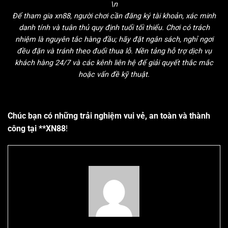
\n
Để tham gia xn88, người chơi cần đăng ký tài khoản, xác minh
danh tính và tuân thủ quy định tuổi tối thiểu. Chơi có trách
nhiệm là nguyên tắc hàng đầu; hãy đặt ngân sách, nghỉ ngơi
đều đặn và tránh theo đuổi thua lỗ. Nền tảng hỗ trợ dịch vụ
khách hàng 24/7 và các kênh liên hệ để giải quyết thắc mắc
hoặc vấn đề kỹ thuật.
Chúc bạn có những trải nghiệm vui vẻ, an toàn và thành
công tại **XN88
!