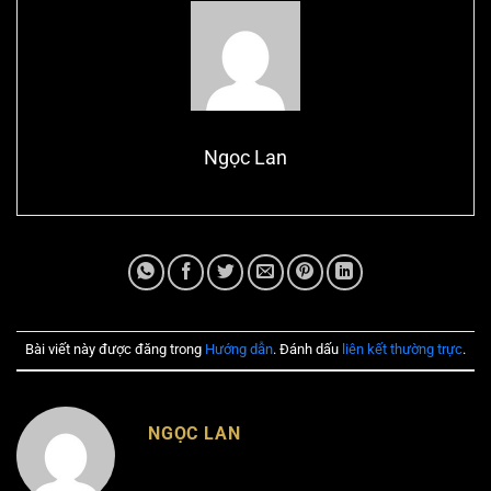
Ngọc Lan
Bài viết này được đăng trong
Hướng dẫn
. Đánh dấu
liên kết thường trực
.
NGỌC LAN