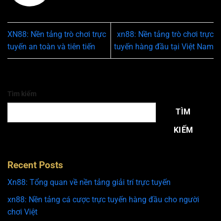
XN88: Nền tảng trò chơi trực
xn88: Nền tảng trò chơi trực
tuyến an toàn và tiên tiến
tuyến hàng đầu tại Việt Nam
Tìm kiếm
TÌM
KIẾM
Recent Posts
Xn88: Tổng quan về nền tảng giải trí trực tuyến
xn88: Nền tảng cá cược trực tuyến hàng đầu cho người
chơi Việt