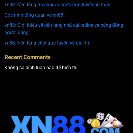
xn88: Nền tảng trò chơi và cược trực tuyến an toàn
Góc nhìn tổng quan về xn88
xn88: Giới thiệu về nền tảng nhà cái online và cộng đồng
người dùng
xn88: Nền tảng chơi trực tuyến và giải trí
Recent Comments
Không có bình luận nào để hiển thị.