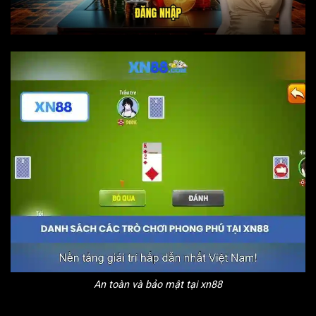
An toàn và bảo mật tại xn88