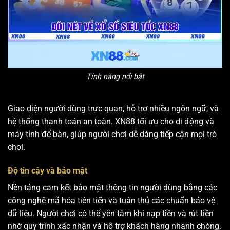
Tính năng nổi bật
Giao diện người dùng trực quan, hỗ trợ nhiều ngôn ngữ, và
hệ thống thanh toán an toàn. XN88 tối ưu cho di động và
máy tính để bàn, giúp người chơi dễ dàng tiếp cận mọi trò
chơi.
Độ tin cậy và bảo mật
Nền tảng cam kết bảo mật thông tin người dùng bằng các
công nghệ mã hóa tiên tiến và tuân thủ các chuẩn bảo vệ
dữ liệu. Người chơi có thể yên tâm khi nạp tiền và rút tiền
nhờ quy trình xác nhận và hỗ trợ khách hàng nhanh chóng.