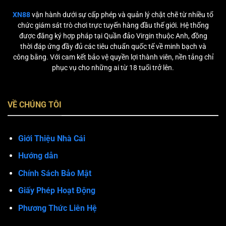
XN88
vận hành dưới sự cấp phép và quản lý chặt chẽ từ nhiều tổ
chức giám sát trò chơi trực tuyến hàng đầu thế giới. Hệ thống
được đăng ký hợp pháp tại Quần đảo Virgin thuộc Anh, đồng
thời đáp ứng đầy đủ các tiêu chuẩn quốc tế về minh bạch và
công bằng. Với cam kết bảo vệ quyền lợi thành viên, nền tảng chỉ
phục vụ cho những ai từ 18 tuổi trở lên.
VỀ CHÚNG TÔI
Giới Thiệu Nhà Cái
Hướng dẫn
Chính Sách Bảo Mật
Giấy Phép Hoạt Động
Phương Thức Liên Hệ