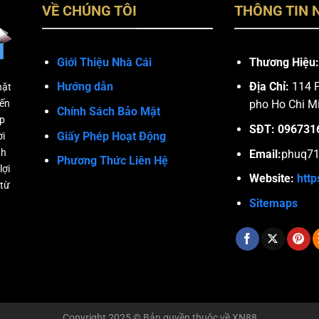
VỀ CHÚNG TÔI
THÔNG TIN 
Giới Thiệu Nhà Cái
Thương Hiệu
Hướng dẫn
Địa Chỉ:
114 
hặt
yến
pho Ho Chi M
Chính Sách Bảo Mật
ợp
SĐT:
096731
Giấy Phép Hoạt Động
ời
nh
Email:
phuq7
Phương Thức Liên Hệ
lợi
Website:
http
 từ
Sitemaps
Copyright 2025 © Bản quyền thuộc về
XN88