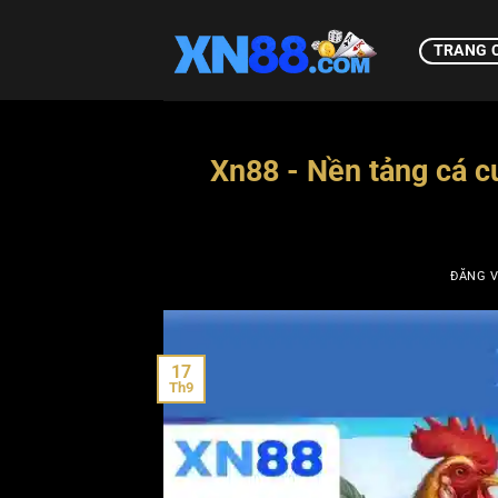
Bỏ
qua
TRANG 
nội
dung
Xn88 - Nền tảng cá c
ĐĂNG 
17
Th9