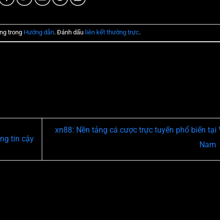
ăng trong
Hướng dẫn
. Đánh dấu
liên kết thường trực
.
xn88: Nền tảng cá cược trực tuyến phổ biến tại 
ng tin cậy
Nam