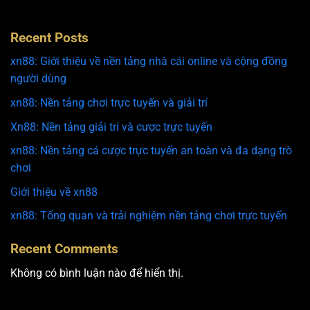
Recent Posts
xn88: Giới thiệu về nền tảng nhà cái online và cộng đồng
người dùng
xn88: Nền tảng chơi trực tuyến và giải trí
Xn88: Nền tảng giải trí và cược trực tuyến
xn88: Nền tảng cá cược trực tuyến an toàn và đa dạng trò
chơi
Giới thiệu về xn88
xn88: Tổng quan và trải nghiệm nền tảng chơi trực tuyến
Recent Comments
Không có bình luận nào để hiển thị.