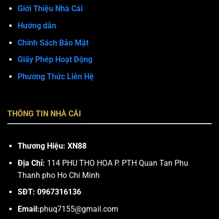
Giới Thiệu Nhà Cái
Hướng dẫn
Chính Sách Bảo Mật
Giấy Phép Hoạt Động
Phương Thức Liên Hệ
THÔNG TIN NHÀ CÁI
Thương Hiệu: XN88
Địa Chỉ:
114 PHU THO HOA P. PTH Quan Tan Phu
Thanh pho Ho Chi Minh
SĐT:
0967316136
Email:
phuq7155@gmail.com