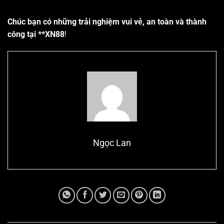
Chúc bạn có những trải nghiệm vui vẻ, an toàn và thành
công tại **XN88
!
Ngọc Lan