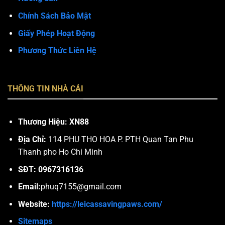
Chính Sách Bảo Mật
Giấy Phép Hoạt Động
Phương Thức Liên Hệ
THÔNG TIN NHÀ CÁI
Thương Hiệu: XN88
Địa Chỉ:
114 PHU THO HOA P. PTH Quan Tan Phu
Thanh pho Ho Chi Minh
SĐT:
0967316136
Email:
phuq7155@gmail.com
Website:
https://leicassavingpaws.com/
Sitemaps