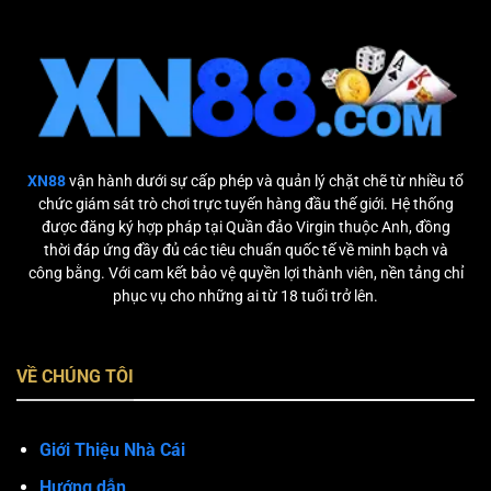
XN88
vận hành dưới sự cấp phép và quản lý chặt chẽ từ nhiều tổ
chức giám sát trò chơi trực tuyến hàng đầu thế giới. Hệ thống
được đăng ký hợp pháp tại Quần đảo Virgin thuộc Anh, đồng
thời đáp ứng đầy đủ các tiêu chuẩn quốc tế về minh bạch và
công bằng. Với cam kết bảo vệ quyền lợi thành viên, nền tảng chỉ
phục vụ cho những ai từ 18 tuổi trở lên.
VỀ CHÚNG TÔI
Giới Thiệu Nhà Cái
Hướng dẫn