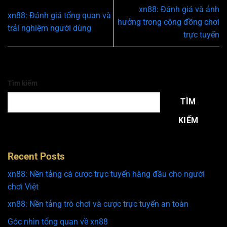
xn88: Đánh giá và ảnh
xn88: Đánh giá tổng quan và
hưởng trong cộng đồng chơi
trải nghiệm người dùng
trực tuyến
Tìm kiếm
TÌM
KIẾM
Recent Posts
xn88: Nền tảng cá cược trực tuyến hàng đầu cho người
chơi Việt
xn88: Nền tảng trò chơi và cược trực tuyến an toàn
Góc nhìn tổng quan về xn88