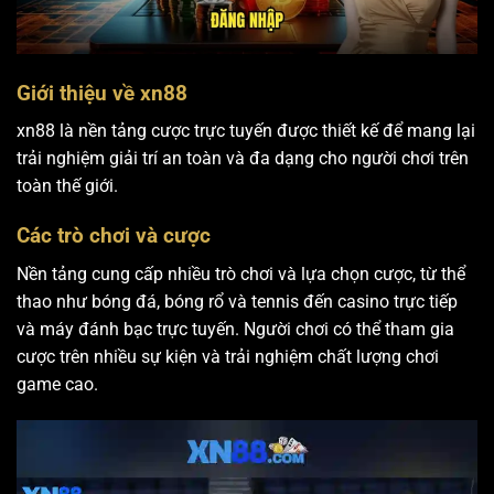
Giới thiệu về xn88
xn88 là nền tảng cược trực tuyến được thiết kế để mang lại
trải nghiệm giải trí an toàn và đa dạng cho người chơi trên
toàn thế giới.
Các trò chơi và cược
Nền tảng cung cấp nhiều trò chơi và lựa chọn cược, từ thể
thao như bóng đá, bóng rổ và tennis đến casino trực tiếp
và máy đánh bạc trực tuyến. Người chơi có thể tham gia
cược trên nhiều sự kiện và trải nghiệm chất lượng chơi
game cao.