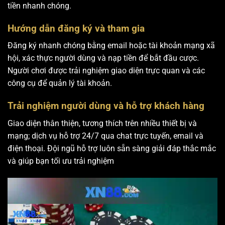
tiền nhanh chóng.
Hướng dẫn đăng ký và tham gia
Đăng ký nhanh chóng bằng email hoặc tài khoản mạng xã
hội, xác thực người dùng và nạp tiền để bắt đầu cược.
Người chơi được trải nghiệm giao diện trực quan và các
công cụ để quản lý tài khoản.
Trải nghiệm người dùng và hỗ trợ khách hàng
Giao diện thân thiện, tương thích trên nhiều thiết bị và
mạng; dịch vụ hỗ trợ 24/7 qua chat trực tuyến, email và
điện thoại. Đội ngũ hỗ trợ luôn sẵn sàng giải đáp thắc mắc
và giúp bạn tối ưu trải nghiệm