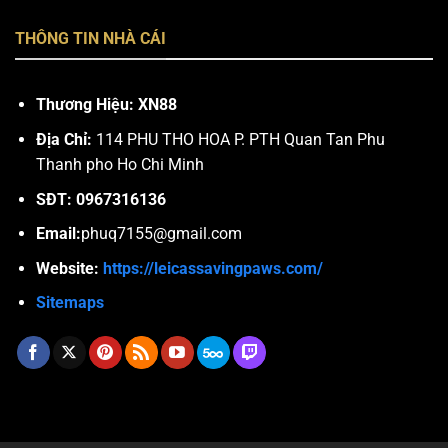
THÔNG TIN NHÀ CÁI
Thương Hiệu: XN88
Địa Chỉ:
114 PHU THO HOA P. PTH Quan Tan Phu
Thanh pho Ho Chi Minh
SĐT:
0967316136
Email:
phuq7155@gmail.com
Website:
https://leicassavingpaws.com/
Sitemaps