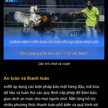
Các trò chơi và cược
An toàn và thanh toán
xn88 áp dụng các biện pháp bảo mật hàng đầu, mã hóa
dữ liệu và tuân thủ các quy định cấp phép để đảm bảo
giao dịch an toàn cho mọi người chơi. Nền tảng hỗ trợ
nhiều phương thức thanh toán phổ biến và quá trình rút