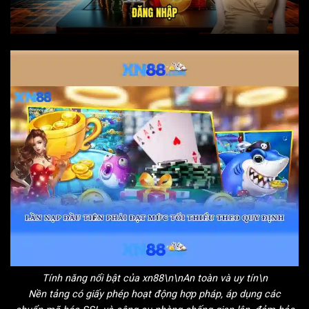
Tính năng nổi bật của xn88\n\n
An toàn và uy tín
\n
Nền tảng có giấy phép hoạt động hợp pháp, áp dụng các