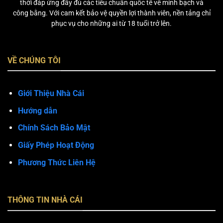
thời đáp ứng đầy đủ các tiêu chuẩn quốc tế về minh bạch và
công bằng. Với cam kết bảo vệ quyền lợi thành viên, nền tảng chỉ
phục vụ cho những ai từ 18 tuổi trở lên.
VỀ CHÚNG TÔI
Giới Thiệu Nhà Cái
Hướng dẫn
Chính Sách Bảo Mật
Giấy Phép Hoạt Động
Phương Thức Liên Hệ
THÔNG TIN NHÀ CÁI