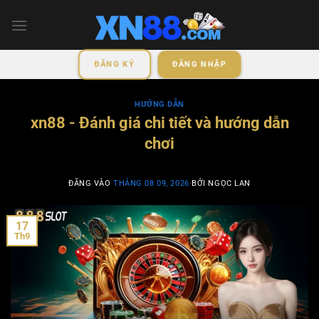
Bỏ
qua
nội
dung
ĐĂNG KÝ
ĐĂNG NHẬP
HƯỚNG DẪN
xn88 - Đánh giá chi tiết và hướng dẫn
chơi
ĐĂNG VÀO
THÁNG 08 09, 2026
BỞI
NGỌC LAN
17
Th9