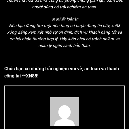
chuẩn mã hóa SSL và công cụ phòng chống gian lận, đảm bảo
người dùng có trải nghiệm an toàn.
\n\n
Kết luận
\n
Nếu bạn đang tìm một nền tảng cá cược đáng tin cậy, xn88
xứng đáng xem xét nhờ sự ổn định, dịch vụ khách hàng tốt và
cơ hội nhận thưởng hợp lý. Hãy luôn chơi có trách nhiệm và
quản lý ngân sách bản thân.
Chúc bạn có những trải nghiệm vui vẻ, an toàn và thành
công tại **XN88
!