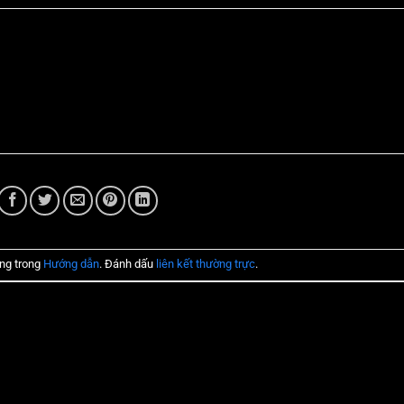
ăng trong
Hướng dẫn
. Đánh dấu
liên kết thường trực
.