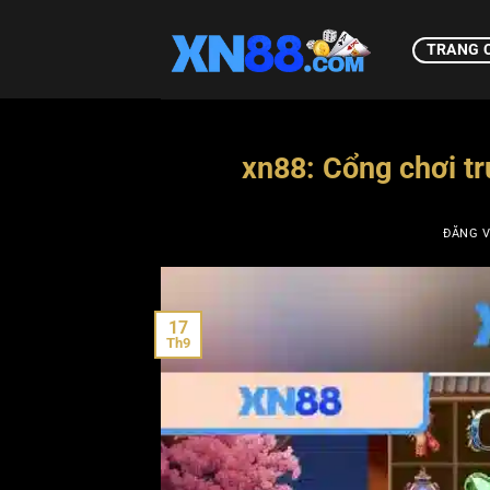
Bỏ
qua
TRANG 
nội
dung
xn88: Cổng chơi t
ĐĂNG 
17
Th9