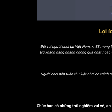
Lợi í
Đối với người chơi tại Việt Nam, xn88 mang lạ
trợ khách hàng nhanh chóng qua chat hoặc em
Người chơi nên tuân thủ luật chơi có trách n
Chúc bạn có những trải nghiệm vui vẻ, an