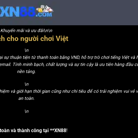
Khuyến mãi và ưu đãi\n\n
ch cho người chơi Việt
\n
i sự thuận tiện từ thanh toán bằng VND, hỗ trợ trò chơi tiếng Việt và 
ail. Tính minh bạch, chất lượng và sự tin cậy là ưu tiên hàng đầu c
nền tảng.
\n
hiệm và giới hạn thời gian cũng như chi tiêu để có trải nghiệm vui vẻ 
an toàn.
\n
 toàn và thành công tại **XN88
!