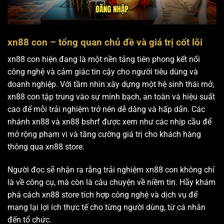
xn88 con – tổng quan chủ đề và giá trị cốt lõi
xn88 con hiện đang là một nền tảng tiên phong kết nối
công nghệ và cảm giác tin cậy cho người tiêu dùng và
doanh nghiệp. Với tầm nhìn xây dựng một hệ sinh thái mở,
xn88 con tập trung vào sự minh bạch, an toàn và hiệu suất
cao để mỗi trải nghiệm trở nên dễ dàng và hấp dẫn. Các
nhánh xn88 và xn88 bshrf được xem như các nhịp cầu để
mở rộng phạm vi và tăng cường giá trị cho khách hàng
thông qua xn88 store.
Người đọc sẽ nhận ra rằng trải nghiệm xn88 con không chỉ
là về công cụ, mà còn là câu chuyện về niềm tin. Hãy khám
phá cách xn88 store tích hợp công nghệ và dịch vụ để
mang lại lợi ích thực tế cho từng người dùng, từ cá nhân
đến tổ chức.