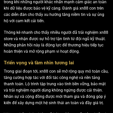
trong khi những người khác nhấn mạnh cảm giác an toàn
khi dữ liệu được bảo vệ kỹ càng. Đánh giá xn88 con trên
các diễn đàn cho thấy xu hướng tăng niềm tin và sự ủng
hộ với cam kết cải tiến.
Thông kê nhanh cho thấy nhiều người đã trải nghiệm xn88
store và nhận được sự hỗ trợ tận tình từ đội ngũ kỹ thuật.
Những phản hồi này là động lực để thương hiệu tiếp tục
hoàn thiện và mở rộng phạm vi hoạt động.
Triển vọng và tầm nhìn tương lai
Trong giai đoạn tới, xn88 con sẽ mở rộng quy mô toàn cầu,
tăng cường hợp tác với đối tác công nghệ và nền tảng
thanh toán. Lộ trình tập trung vào tính bền vững, bảo mật
và trải nghiệm người dùng không ngừng được cải thiện.
Nhân sự và cộng đồng được mời tham gia và đóng góp ý
kiến để xây dựng một hệ sinh thái an toàn và đầy giá trị.